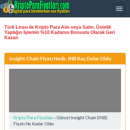
Türk Lirası ile Kripto Para Alın veya Satın, Üstelik
Yaptığın İşlemin %10 Kadarını Bonuslu Olarak Geri
Kazan
Insight Chain Fiyatı Nedir, INB Kaç Dolar Oldu
Kripto Para Fiyatları
› Güncel Insight Chain (INB)
Fiyatı Ne Kadar Oldu