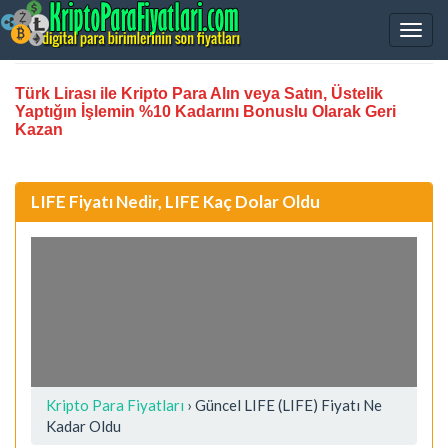
Türk Lirası ile Kripto Para Alın veya Satın, Üstelik
Yaptığın İşlemin %10 Kadarını Bonuslu Olarak Geri
Kazan
LIFE Fiyatı Nedir, LIFE Kaç Dolar Oldu
Kripto Para Fiyatları
› Güncel LIFE (LIFE) Fiyatı Ne
Kadar Oldu