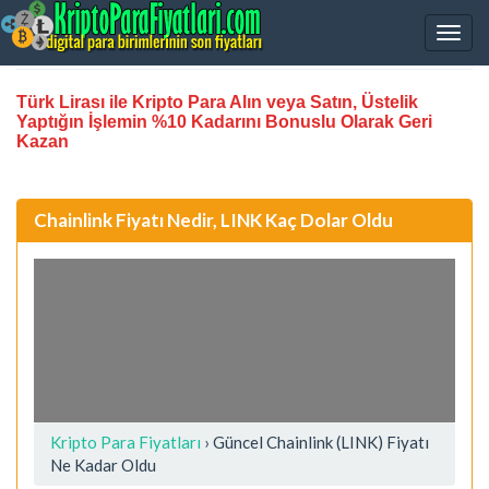
Türk Lirası ile Kripto Para Alın veya Satın, Üstelik
Yaptığın İşlemin %10 Kadarını Bonuslu Olarak Geri
Kazan
Chainlink Fiyatı Nedir, LINK Kaç Dolar Oldu
Kripto Para Fiyatları
› Güncel Chainlink (LINK) Fiyatı
Ne Kadar Oldu