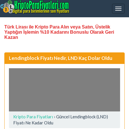
Türk Lirası ile Kripto Para Alın veya Satın, Üstelik
Yaptığın İşlemin %10 Kadarını Bonuslu Olarak Geri
Kazan
Lendingblock Fiyatı Nedir, LND Kaç Dolar Oldu
Kripto Para Fiyatları
› Güncel Lendingblock (LND)
Fiyatı Ne Kadar Oldu