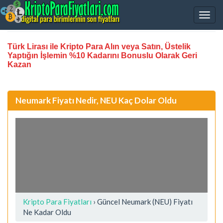
Türk Lirası ile Kripto Para Alın veya Satın, Üstelik
Yaptığın İşlemin %10 Kadarını Bonuslu Olarak Geri
Kazan
Neumark Fiyatı Nedir, NEU Kaç Dolar Oldu
Kripto Para Fiyatları
› Güncel Neumark (NEU) Fiyatı
Ne Kadar Oldu