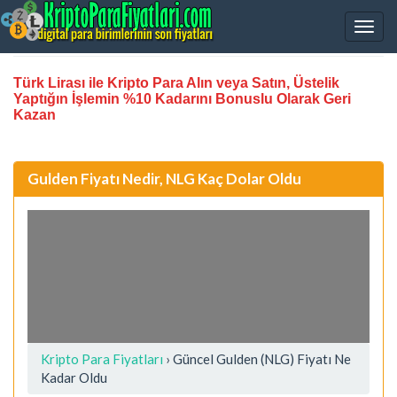
Türk Lirası ile Kripto Para Alın veya Satın, Üstelik
Yaptığın İşlemin %10 Kadarını Bonuslu Olarak Geri
Kazan
Gulden Fiyatı Nedir, NLG Kaç Dolar Oldu
Kripto Para Fiyatları
› Güncel Gulden (NLG) Fiyatı Ne
Kadar Oldu