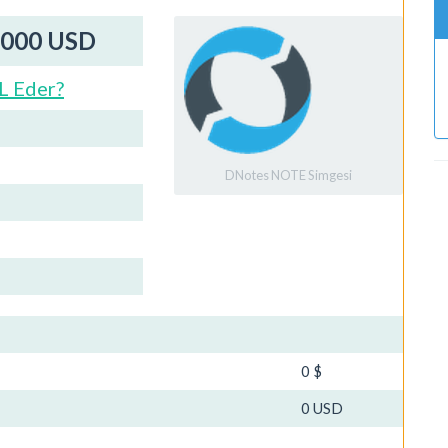
0000 USD
L Eder?
DNotes NOTE Simgesi
0 $
0 USD