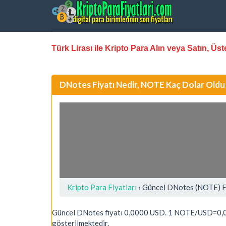
Türk Lirası ile Kripto Para Alın veya Satın, Ü
DNotes Fiyatı Nedir, NOTE Kaç Dolar Oldu
Kripto Para Fiyatları
› Güncel DNotes (NOTE) F
Güncel DNotes fiyatı 0,0000 USD. 1 NOTE/USD=0,0
gösterilmektedir.