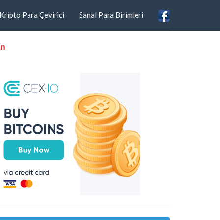
Kripto Para Çevirici
Sanal Para Birimleri
an