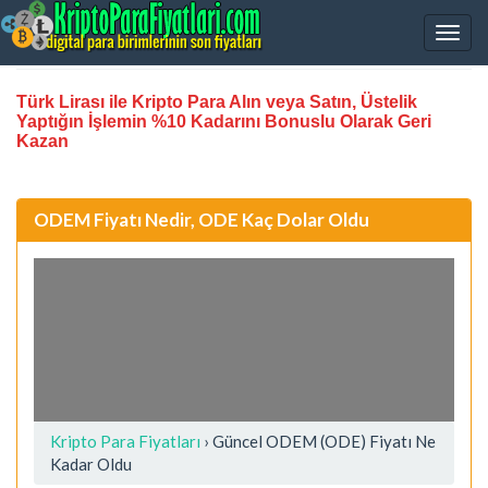
Türk Lirası ile Kripto Para Alın veya Satın, Üstelik
Yaptığın İşlemin %10 Kadarını Bonuslu Olarak Geri
Kazan
ODEM Fiyatı Nedir, ODE Kaç Dolar Oldu
Kripto Para Fiyatları
› Güncel ODEM (ODE) Fiyatı Ne
Kadar Oldu