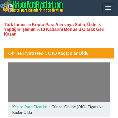
Türk Lirası ile Kripto Para Alın veya Satın, Üstelik
Yaptığın İşlemin %10 Kadarını Bonuslu Olarak Geri
Kazan
Online Fiyatı Nedir, OIO Kaç Dolar Oldu
Kripto Para Fiyatları
› Güncel Online (OIO) Fiyatı Ne
Kadar Oldu