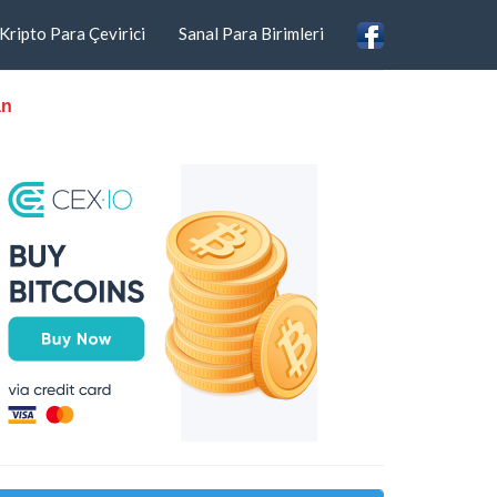
Kripto Para Çevirici
Sanal Para Birimleri
an