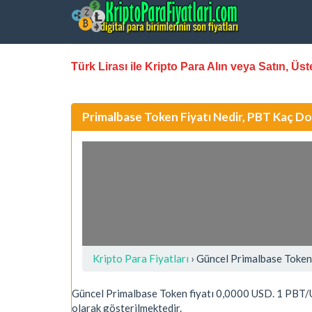
Türk Lirası ile Kripto Para Alın veya Satın, Ü
Primalbase Token Fiyatı Nedir, PBT Kaç Do
Kripto Para Fiyatları
› Güncel Primalbase Token
Güncel Primalbase Token fiyatı 0,0000 USD. 1 PBT
olarak gösterilmektedir.