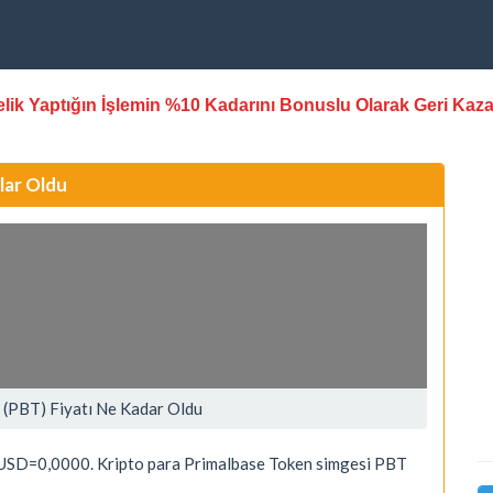
stelik Yaptığın İşlemin %10 Kadarını Bonuslu Olarak Geri Kaz
lar Oldu
 (PBT) Fiyatı Ne Kadar Oldu
/USD=0,0000. Kripto para Primalbase Token simgesi PBT