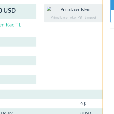
00 USD
Primalbase Token PBT Simgesi
en Kaç TL
0 $
ç Dolar?
0 USD