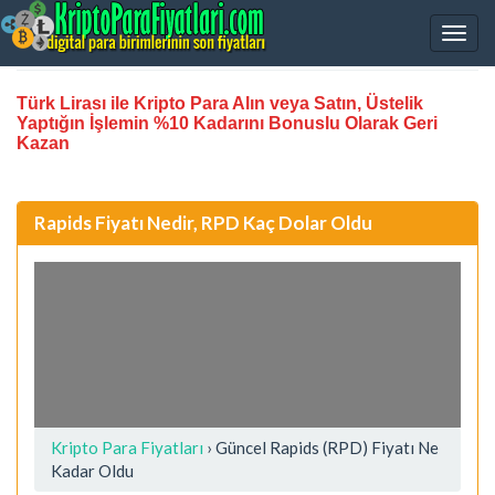
Türk Lirası ile Kripto Para Alın veya Satın, Üstelik
Yaptığın İşlemin %10 Kadarını Bonuslu Olarak Geri
Kazan
Rapids Fiyatı Nedir, RPD Kaç Dolar Oldu
Kripto Para Fiyatları
› Güncel Rapids (RPD) Fiyatı Ne
Kadar Oldu