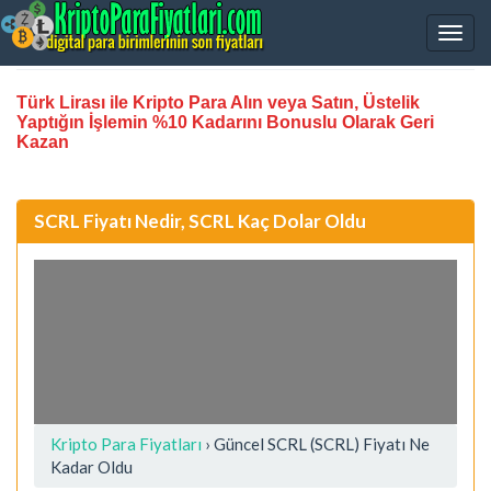
Türk Lirası ile Kripto Para Alın veya Satın, Üstelik
Yaptığın İşlemin %10 Kadarını Bonuslu Olarak Geri
Kazan
SCRL Fiyatı Nedir, SCRL Kaç Dolar Oldu
Kripto Para Fiyatları
› Güncel SCRL (SCRL) Fiyatı Ne
Kadar Oldu