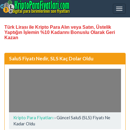
Türk Lirası ile Kripto Para Alın veya Satın, Üstelik
Yaptığın İşlemin %10 Kadarını Bonuslu Olarak Geri
Kazan
SaluS Fiyatı Nedir, SLS Kaç Dolar Oldu
Kripto Para Fiyatları
› Güncel SaluS (SLS) Fiyatı Ne
Kadar Oldu