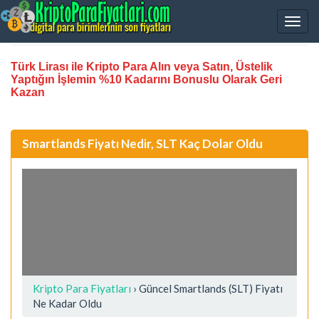
Türk Lirası ile Kripto Para Alın veya Satın, Üstelik
Yaptığın İşlemin %10 Kadarını Bonuslu Olarak Geri
Kazan
Smartlands Fiyatı Nedir, SLT Kaç Dolar Oldu
Kripto Para Fiyatları
› Güncel Smartlands (SLT) Fiyatı
Ne Kadar Oldu