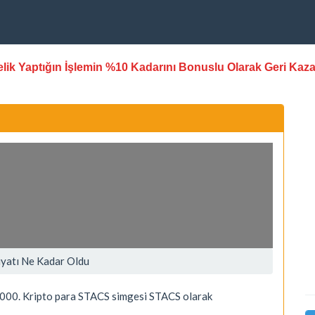
stelik Yaptığın İşlemin %10 Kadarını Bonuslu Olarak Geri Kaz
iyatı Ne Kadar Oldu
000. Kripto para STACS simgesi STACS olarak