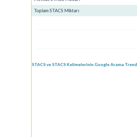
Toplam STACS Miktarı
STACS ve STACS Kelimelerinin Google Arama Trendl