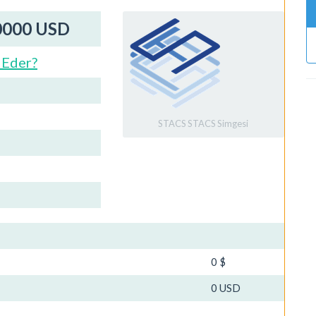
,0000 USD
 Eder?
STACS STACS Simgesi
0 $
0 USD