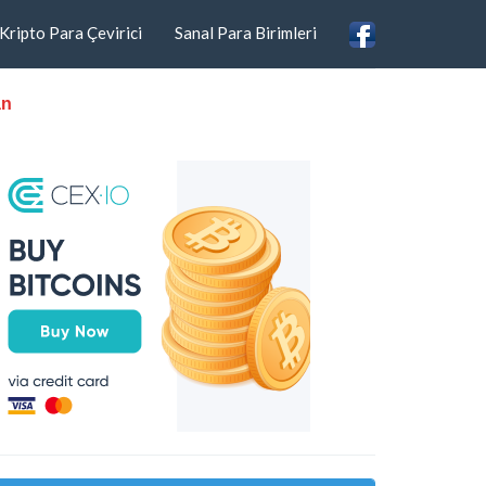
Kripto Para Çevirici
Sanal Para Birimleri
an