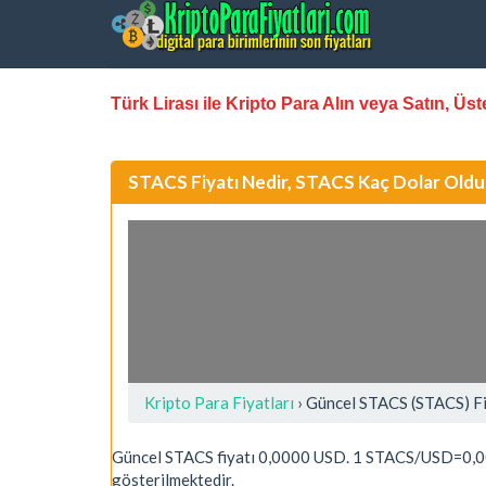
Türk Lirası ile Kripto Para Alın veya Satın, Ü
STACS Fiyatı Nedir, STACS Kaç Dolar Oldu
Kripto Para Fiyatları
› Güncel STACS (STACS) F
Güncel STACS fiyatı 0,0000 USD. 1 STACS/USD=0,0
gösterilmektedir.