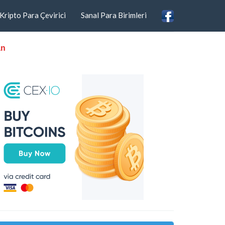
Kripto Para Çevirici
Sanal Para Birimleri
an