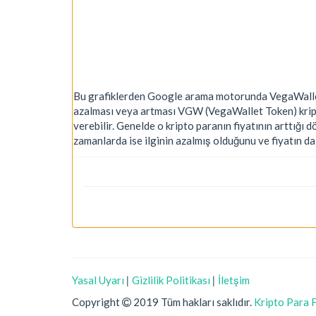
Bu grafiklerden Google arama motorunda VegaWallet 
azalması veya artması VGW (VegaWallet Token) kript
verebilir. Genelde o kripto paranın fiyatının arttığı 
zamanlarda ise ilginin azalmış olduğunu ve fiyatın d
Yasal Uyarı
|
Gizlilik Politikası
|
İletşim
Copyright
2019 Tüm hakları saklıdır.
Kripto Para F