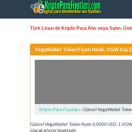
Türk Lirası ile Kripto Para Alın veya Satın, Ü
VegaWallet Token Fiyatı Nedir, VGW Kaç 
Kripto Para Fiyatları
› Güncel VegaWallet Toke
Güncel VegaWallet Token fiyatı 0,0000 USD. 1 VG
olarak gösterilmektedir.