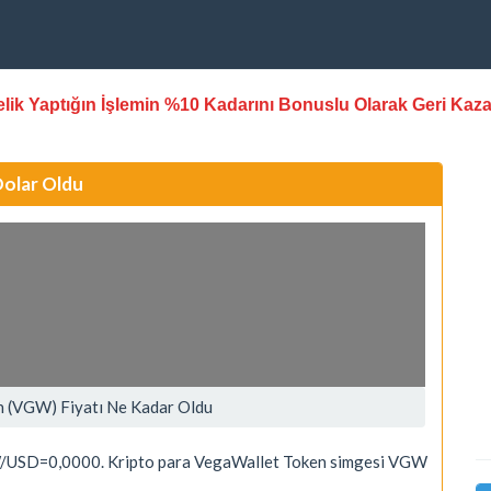
stelik Yaptığın İşlemin %10 Kadarını Bonuslu Olarak Geri Kaz
Dolar Oldu
n (VGW) Fiyatı Ne Kadar Oldu
W/USD=0,0000. Kripto para VegaWallet Token simgesi VGW