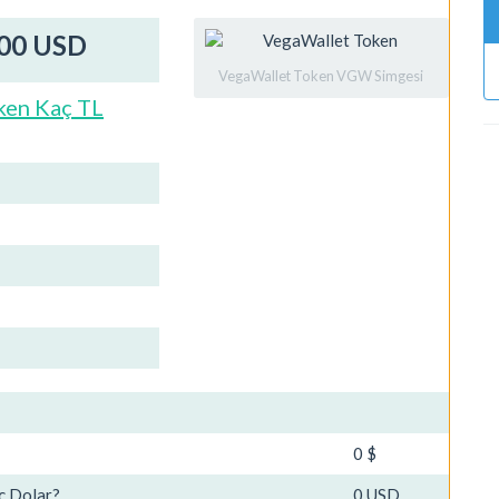
000 USD
VegaWallet Token VGW Simgesi
ken Kaç TL
0 $
ç Dolar?
0 USD