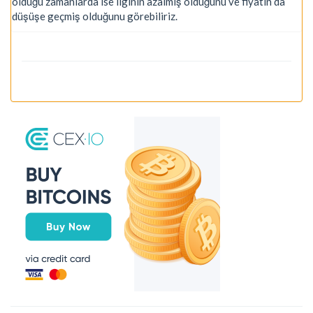
olduğu zamanlarda ise ilginin azalmış olduğunu ve fiyatın da
düşüşe geçmiş olduğunu görebiliriz.