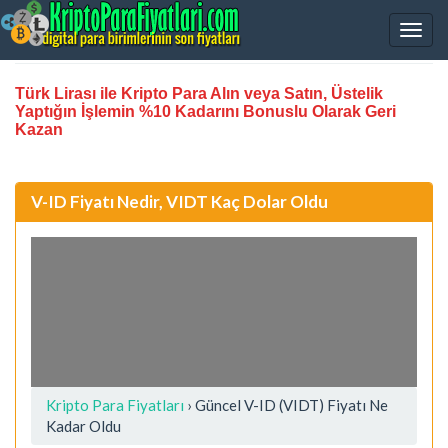
Türk Lirası ile Kripto Para Alın veya Satın, Üstelik
Yaptığın İşlemin %10 Kadarını Bonuslu Olarak Geri
Kazan
V-ID Fiyatı Nedir, VIDT Kaç Dolar Oldu
Kripto Para Fiyatları
› Güncel V-ID (VIDT) Fiyatı Ne
Kadar Oldu