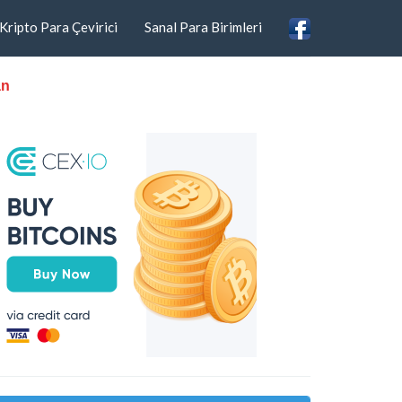
Kripto Para Çevirici
Sanal Para Birimleri
an