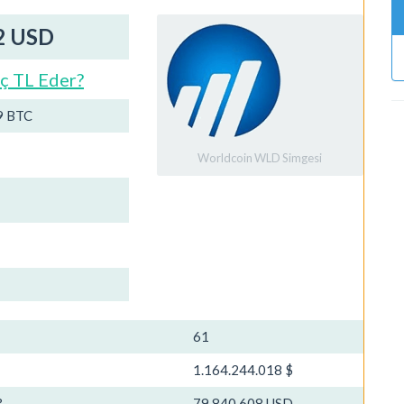
2 USD
ç TL Eder?
9 BTC
Worldcoin WLD Simgesi
61
1.164.244.018 $
?
79.840.608 USD