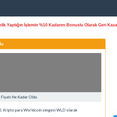
stelik Yaptığın İşlemin %10 Kadarını Bonuslu Olarak Geri Kaz
du
 Fiyatı Ne Kadar Oldu
. Kripto para Worldcoin simgesi WLD olarak