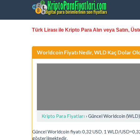
Türk Lirası ile Kripto Para Alın veya Satın, Ü
Worldcoin Fiyatı Nedir, WLD Kaç Dolar Ol
Kripto Para Fiyatları
› Güncel Worldcoin (WLD)
Güncel Worldcoin fiyatı 0,32 USD. 1 WLD/USD=0,32
gösterilmektedir.