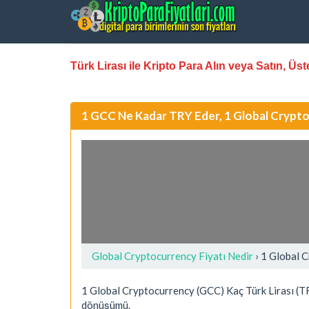
Türk Lirası ile Kripto Para Alın veya Satın, Ü
1 GCC Ne Kadar TRY Eder, 1 Global Crypto
Global Cryptocurrency Fiyatı Nedir
›
1 Global C
1 Global Cryptocurrency (GCC) Kaç Türk Lirası (TR
dönüşümü.