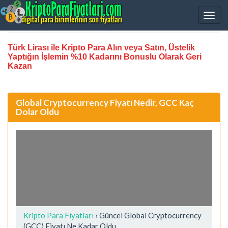
Türk Lirası ile Kripto Para Alın veya Satın, Üstelik
Yaptığın İşlemin %10 Kadarını Bonuslu Olarak Geri
Kazan
Global Cryptocurrency Fiyatı Nedir, GCC Kaç
Dolar Oldu
Kripto Para Fiyatları
› Güncel Global Cryptocurrency
(GCC) Fiyatı Ne Kadar Oldu