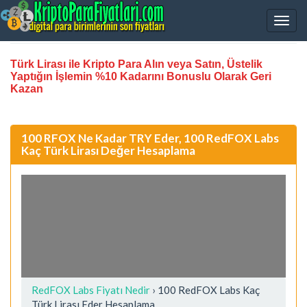
Türk Lirası ile Kripto Para Alın veya Satın, Üstelik
Yaptığın İşlemin %10 Kadarını Bonuslu Olarak Geri
Kazan
100 RFOX Ne Kadar TRY Eder, 100 RedFOX Labs
Kaç Türk Lirası Değer Hesaplama
RedFOX Labs Fiyatı Nedir
›
100 RedFOX Labs Kaç
Türk Lirası Eder Hesaplama