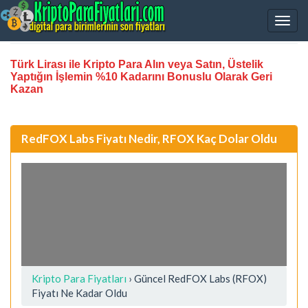
Türk Lirası ile Kripto Para Alın veya Satın, Üstelik
Yaptığın İşlemin %10 Kadarını Bonuslu Olarak Geri
Kazan
RedFOX Labs Fiyatı Nedir, RFOX Kaç Dolar Oldu
Kripto Para Fiyatları
› Güncel RedFOX Labs (RFOX)
Fiyatı Ne Kadar Oldu