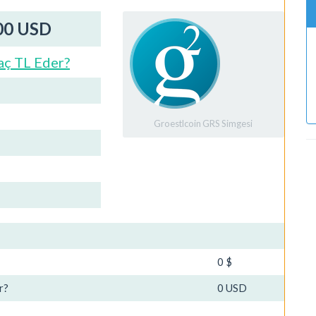
00 USD
aç TL Eder?
Groestlcoin GRS Simgesi
0 $
r?
0 USD