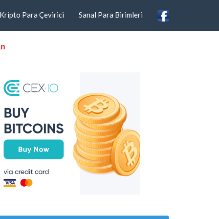
Kripto Para Çevirici
Sanal Para Birimleri
an