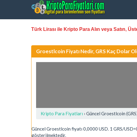
Türk Lirası ile Kripto Para Alın veya Satın, Ü
Groestlcoin Fiyatı Nedir, GRS Kaç Dolar O
Kripto Para Fiyatları
› Güncel Groestlcoin (GRS
Güncel Groestlcoin fiyatı 0,0000 USD. 1 GRS/USD=0
gösterilmektedir.