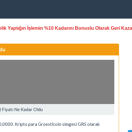
stelik Yaptığın İşlemin %10 Kadarını Bonuslu Olarak Geri Kaz
ldu
) Fiyatı Ne Kadar Oldu
,0000. Kripto para Groestlcoin simgesi GRS olarak